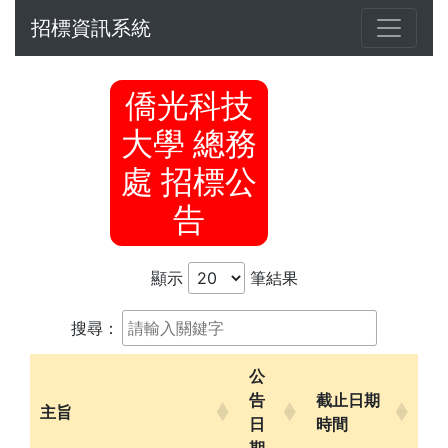
招標資訊系統
僑光科技
大學 總務
處 招標公
告
顯示
筆結果
搜尋：
公
告
截止日期
主旨
日
時間